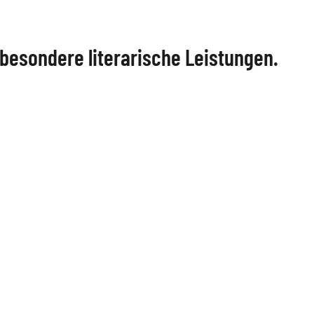
 besondere literarische Leistungen.
urpreis
"Ausgezeichnet lesen"