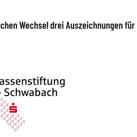
lichen Wechsel drei Auszeichnungen für
r Turmschreiber
Elisabeth-Engelhardt-Literat