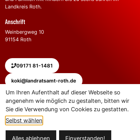
Landkreis Roth.
Anschrift
Weinbergweg 10
91154
Roth
09171 81-1481
koki@landratsamt-roth.de
Um Ihren Aufenthalt auf dieser Webseite so
angenehm wie möglich zu gestalten, bitten wir
Leaflet
|
Powered by
Geoapify
| © OpenStreetMap
contributors
Sie die Verwendung von Cookies zu gestatten.
+
−
Selbst wählen
Kontakt
Alles ablehnen
Einverstanden!