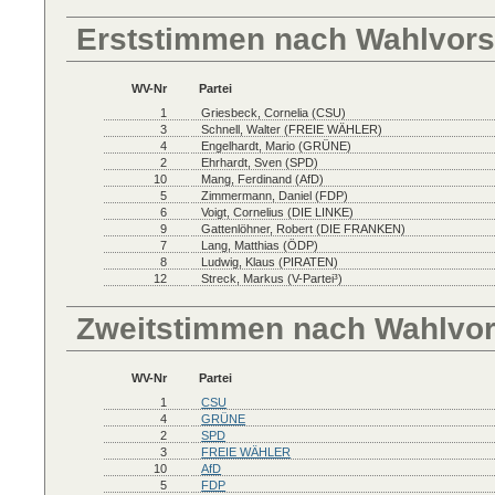
Erststimmen nach Wahlvors
WV-Nr
Partei
1
Griesbeck, Cornelia (CSU)
3
Schnell, Walter (FREIE WÄHLER)
4
Engelhardt, Mario (GRÜNE)
2
Ehrhardt, Sven (SPD)
10
Mang, Ferdinand (AfD)
5
Zimmermann, Daniel (FDP)
6
Voigt, Cornelius (DIE LINKE)
9
Gattenlöhner, Robert (DIE FRANKEN)
7
Lang, Matthias (ÖDP)
8
Ludwig, Klaus (PIRATEN)
12
Streck, Markus (V-Partei³)
Zweitstimmen nach Wahlvo
WV-Nr
Partei
1
CSU
4
GRÜNE
2
SPD
3
FREIE WÄHLER
10
AfD
5
FDP