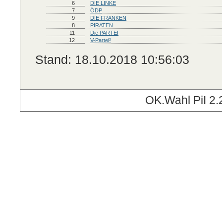
6
DIE LINKE
7
ÖDP
9
DIE FRANKEN
8
PIRATEN
11
Die PARTEI
12
V-Partei³
Stand: 18.10.2018 10:56:03
OK.Wahl PiI 2.