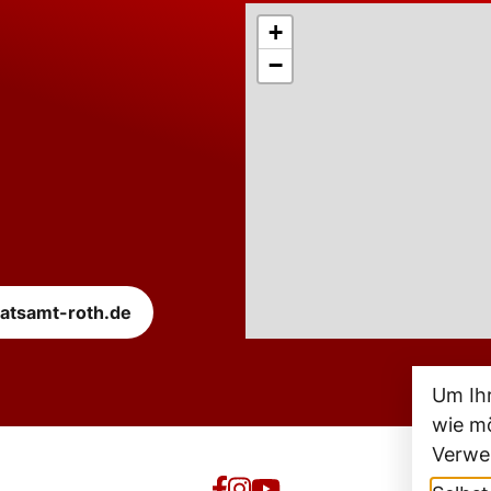
+
−
atsamt-roth.de
Um Ih
wie mö
Verwe