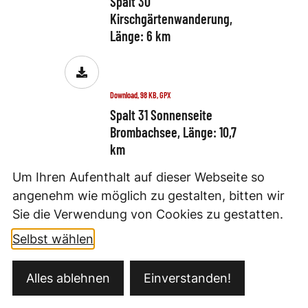
Spalt 30
Kirschgärtenwanderung,
Länge: 6 km
Download, 98 KB, GPX
Spalt 31 Sonnenseite
Brombachsee, Länge: 10,7
km
Um Ihren Aufenthalt auf dieser Webseite so
angenehm wie möglich zu gestalten, bitten wir
Download, 24 KB, GPX
Sie die Verwendung von Cookies zu gestatten.
Spalt Die Hügellandtour,
Selbst wählen
Länge: 20,8 km
Alles ablehnen
Einverstanden!
Download, 18 KB, GPX