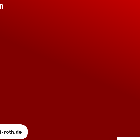
n
t-roth.de