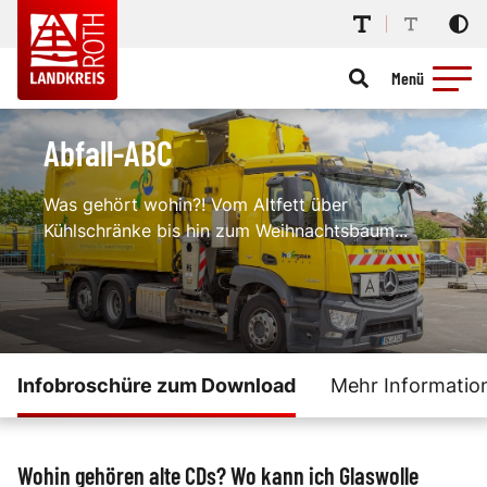
Menü
Abfall-ABC
Was gehört wohin?! Vom Altfett über
Kühlschränke bis hin zum Weihnachtsbaum...
Infobroschüre zum Download
Mehr Informatio
Wohin gehören alte CDs? Wo kann ich Glaswolle