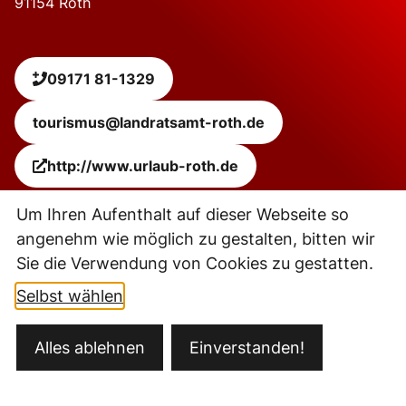
91154
Roth
09171 81-1329
tourismus@landratsamt-roth.de
http://www.urlaub-roth.de
Um Ihren Aufenthalt auf dieser Webseite so
Leaflet
|
Powered by
Geoapify
| © OpenStreetMap
contributors
angenehm wie möglich zu gestalten, bitten wir
+
Sie die Verwendung von Cookies zu gestatten.
−
Selbst wählen
Kontakt
Alles ablehnen
Einverstanden!
Öffnungszeiten
Datenschutz
Impressum
Barrierefreiheit
Ansprechpartner
Sitemap
Fernwartung/Teamviewer