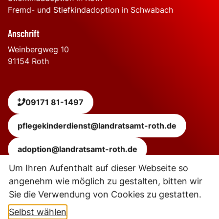
Fremd- und Stiefkindadoption in Schwabach
Anschrift
Weinbergweg 10
91154
Roth
09171 81-1497
pflegekinderdienst@landratsamt-roth.de
adoption@landratsamt-roth.de
Um Ihren Aufenthalt auf dieser Webseite so
angenehm wie möglich zu gestalten, bitten wir
Leaflet
|
Powered by
Geoapify
| © OpenStreetMap
contributors
Sie die Verwendung von Cookies zu gestatten.
+
−
Selbst wählen